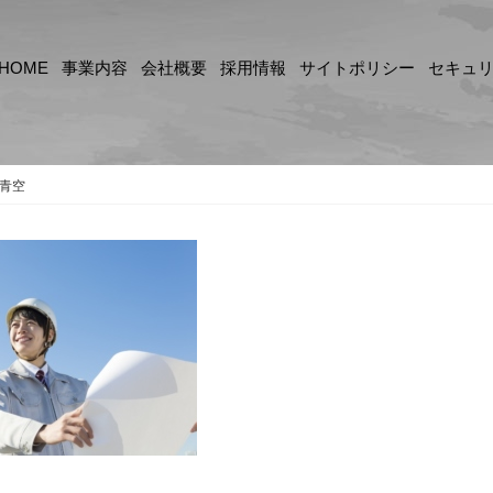
ット 図面を持つ 青空
HOME
事業内容
会社概要
採用情報
サイトポリシー
セキュ
青空